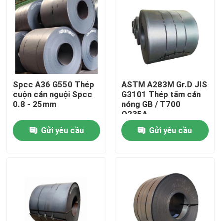
Sản phẩm
Bộ phận lò hơi
Spcc A36 G550 Thép
ASTM A283M Gr.D JIS
Bộ phận lò hơi than
cuộn cán nguội Spcc
G3101 Thép tấm cán
0.8 - 25mm
nóng GB / T700
Q235A
tấm thép carbon
Gửi yêu cầu
Gửi yêu cầu
Ống thép liền mạch
Ống hợp kim liền mạch
Ống nồi hơi áp suất cao