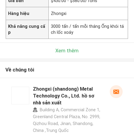
Giá bán
$430.00 - $580.00/Tons
Hàng hiệu
Zhongxi
Khả năng cung cấ
3000 tấn / tấn mỗi tháng Ống khói tá
p
ch lốc xoáy
Xem thêm
Về chúng tôi
Zhongxi (shandong) Metal
Technology Co., Ltd. hồ sơ
nhà sản xuất
Building A, Commercial Zone 1,
Greenland Central Plaza, No. 2999,
Qizhou Road, Jinan, Shandong,
China ,Trung Quốc