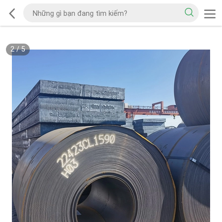
2
/
5