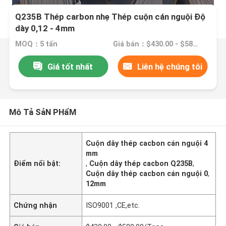
Q235B Thép carbon nhẹ Thép cuộn cán nguội Độ
dày 0,12 - 4mm
MOQ：5 tấn
Giá bán：$430.00 - $580.00/Tons
Giá tốt nhất
Liên hệ chúng tôi
Mô Tả SảN PHẩM
Cuộn dây thép cacbon cán nguội 4
mm
Điểm nổi bật:
,
Cuộn dây thép cacbon Q235B
,
Cuộn dây thép cacbon cán nguội 0
,
12mm
Chứng nhận
ISO9001 ,CE,etc.