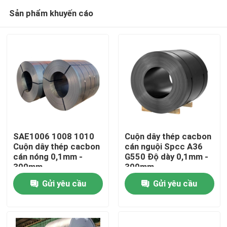
Sản phẩm khuyến cáo
SAE1006 1008 1010
Cuộn dây thép cacbon
Cuộn dây thép cacbon
cán nguội Spcc A36
cán nóng 0,1mm -
G550 Độ dày 0,1mm -
Nhà
300mm
300mm
Gửi yêu cầu
Gửi yêu cầu
Về chúng tôi
Địa chỉ liên hệ