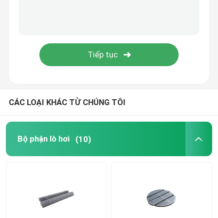
Bánh xe xích con lăn
Lò hơi cố định Grate
CÁC LOẠI KHÁC TỪ CHÚNG TÔI
Bộ phận lò hơi
(10)