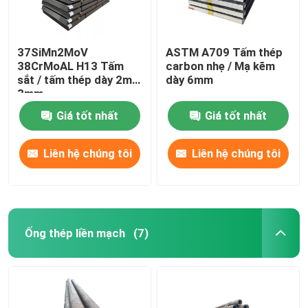
37SiMn2MoV
ASTM A709 Tấm thép
38CrMoAL H13 Tấm
carbon nhẹ / Mạ kẽm
sắt / tấm thép dày 2mm
dày 6mm
3mm
Giá tốt nhất
Giá tốt nhất
Liên hệ chúng tôi
Liên hệ chúng tôi
Ống thép liền mạch
(7)