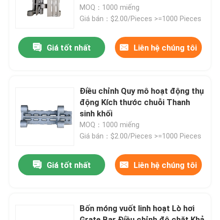
MOQ：1000 miếng
Giá bán：$2.00/Pieces >=1000 Pieces
Sản phẩm
Giá tốt nhất
Liên hệ chúng tôi
Bộ phận lò hơi
Bộ phận lò hơi than
Điều chỉnh Quy mô hoạt động thụ
động Kích thước chuỗi Thanh
sinh khối
tấm thép carbon
MOQ：1000 miếng
Giá bán：$2.00/Pieces >=1000 Pieces
Ống thép liền mạch
Giá tốt nhất
Liên hệ chúng tôi
Ống hợp kim liền mạch
Bốn móng vuốt linh hoạt Lò hơi
Ống nồi hơi áp suất cao
Grate Bar Điều chỉnh độ chặt Khả