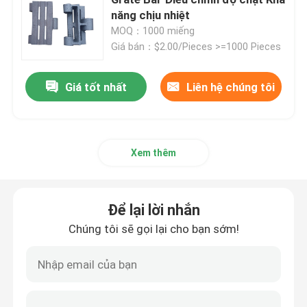
năng chịu nhiệt
MOQ：1000 miếng
Ống thép chính xác
Giá bán：$2.00/Pieces >=1000 Pieces
Tấm chắn ống nồi hơi
Giá tốt nhất
Liên hệ chúng tôi
Vòi phun khí lò hơi
Xem thêm
Thanh Chain Grate
Để lại lời nhắn
Lò hơi Grate Bar
Chúng tôi sẽ gọi lại cho bạn sớm!
Thanh thép tròn
Cửa lò hơi