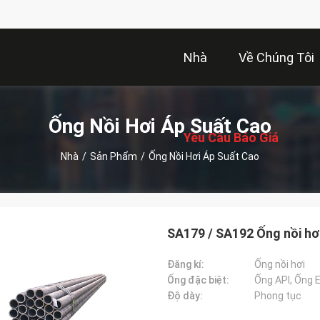
Nhà
Về Chúng Tôi
描
述
Ống Nồi Hơi Áp Suất Cao
Yêu Cầu Báo Giá
Nhà
/
Sản Phẩm
/
Ống Nồi Hơi Áp Suất Cao
SA179 / SA192 Ống nồi hơ
Đăng kí:
Ống nồi hơi
Ống đặc biệt:
Ống API, Ống 
Độ dày:
Phong tục