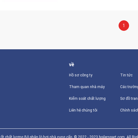
1
về
Hồ sơ công ty
Tin tức
Tham quan nhà máy
Các trườn
Kiểm soát chất lượng
Sơ đồ tra
Liên hệ chúng tôi
Chính sác
ốt chất lượng Bộ phận lò hơi nhà cung cấp. © 2022 - 2023 boilerspart.com. All Rig