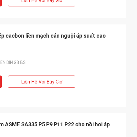
Liên Hệ Với Bây Giờ
p cacbon liền mạch cán nguội áp suất cao
 EN DIN GB BS
Liên Hệ Với Bây Giờ
im ASME SA335 P5 P9 P11 P22 cho nồi hơi áp