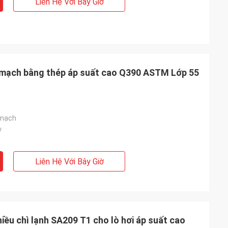
Liên Hệ Với Bây Giờ
 mạch bằng thép áp suất cao Q390 ASTM Lớp 55
 mạch
y
Liên Hệ Với Bây Giờ
iều chì lạnh SA209 T1 cho lò hơi áp suất cao