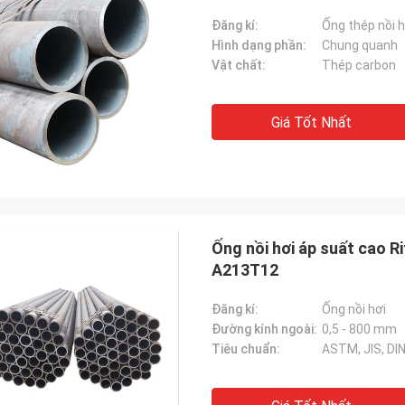
Đăng kí:
Ống thép nồi h
Hình dạng phần:
Chung quanh
Vật chất:
Thép carbon
Giá Tốt Nhất
Ống nồi hơi áp suất cao R
A213T12
Đăng kí:
Ống nồi hơi
Đường kính ngoài:
0,5 - 800 mm
Tiêu chuẩn:
ASTM, JIS, DIN