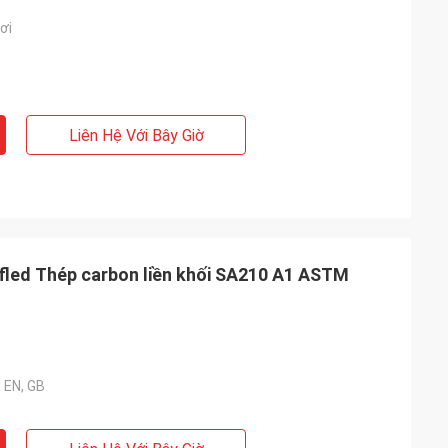
ơi
Liên Hệ Với Bây Giờ
ifled Thép carbon liền khối SA210 A1 ASTM
 EN, GB