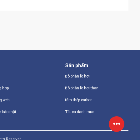
Sản phẩm
Bộ phận lò hơi
g hợp
Bộ phận lò hơi than
ng web
tấm thép carbon
h bảo mật
Tất cả danh mục
hts Reserved.