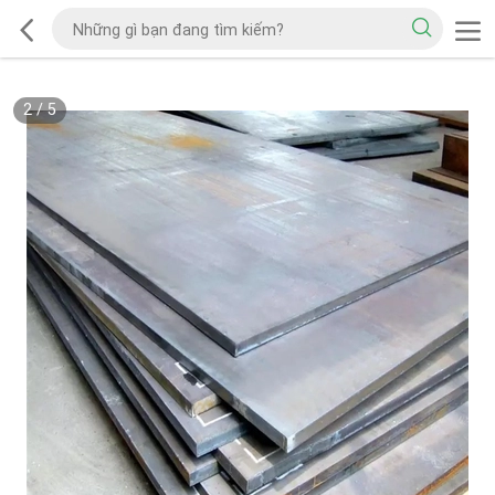
2
/
5