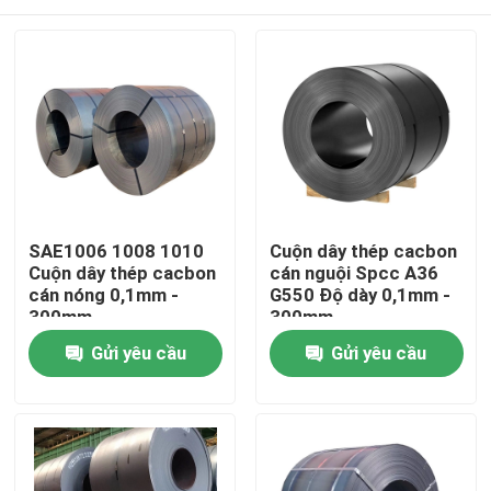
SAE1006 1008 1010
Cuộn dây thép cacbon
Cuộn dây thép cacbon
cán nguội Spcc A36
cán nóng 0,1mm -
G550 Độ dày 0,1mm -
300mm
300mm
Nhà
Gửi yêu cầu
Gửi yêu cầu
Các sản phẩm
Về chúng tôi