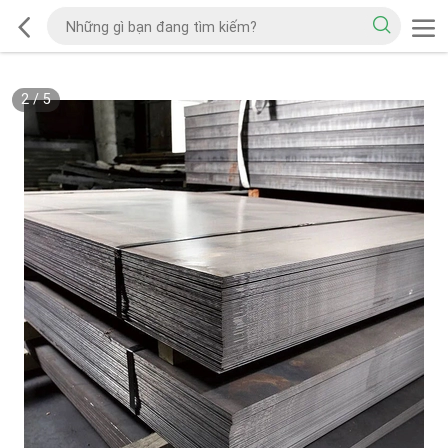
2
/
5