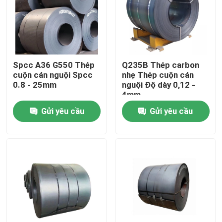
Tham quan nhà máy
Kiểm soát chất lượng
Spcc A36 G550 Thép
Q235B Thép carbon
cuộn cán nguội Spcc
nhẹ Thép cuộn cán
0.8 - 25mm
nguội Độ dày 0,12 -
Liên hệ chúng tôi
4mm
Gửi yêu cầu
Gửi yêu cầu
Yêu cầu báo giá
Bộ phận lò hơi
Bộ phận lò hơi than
tấm thép carbon