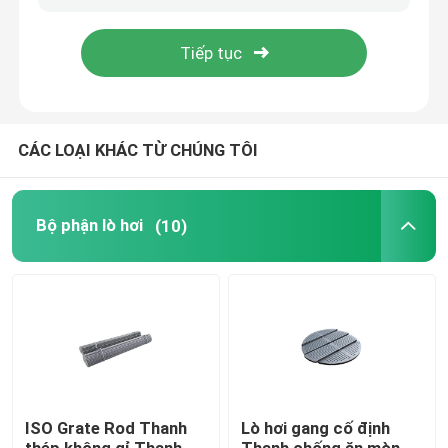
Sản phẩm
Bộ phận lò hơi
CÁC LOẠI KHÁC TỪ CHÚNG TÔI
Bộ phận lò hơi than
Bộ phận lò hơi
(10)
tấm thép carbon
Ống thép liền mạch
Ống hợp kim liền mạch
ISO Grate Rod Thanh
Lò hơi gang cố định
Ống nồi hơi áp suất cao