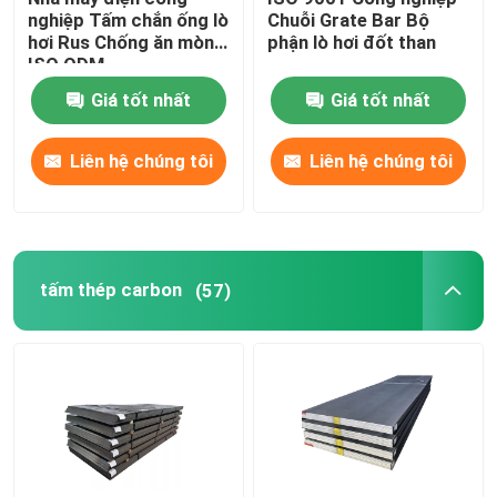
nghiệp Tấm chắn ống lò
Chuỗi Grate Bar Bộ
hơi Rus Chống ăn mòn
phận lò hơi đốt than
Bánh xe xích con lăn
ISO ODM
Giá tốt nhất
Giá tốt nhất
Lò hơi cố định Grate
Liên hệ chúng tôi
Liên hệ chúng tôi
tấm thép carbon
(57)