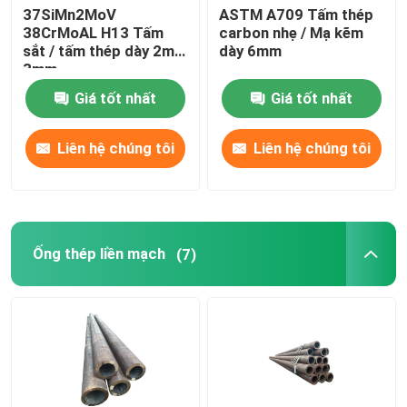
37SiMn2MoV
ASTM A709 Tấm thép
38CrMoAL H13 Tấm
carbon nhẹ / Mạ kẽm
sắt / tấm thép dày 2mm
dày 6mm
3mm
Giá tốt nhất
Giá tốt nhất
Liên hệ chúng tôi
Liên hệ chúng tôi
Ống thép liền mạch
(7)