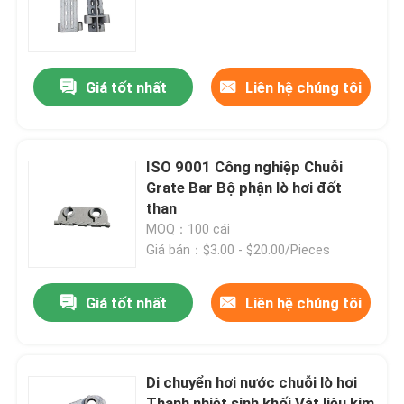
Sản phẩm
Giá tốt nhất
Liên hệ chúng tôi
Bộ phận lò hơi
Bộ phận lò hơi than
ISO 9001 Công nghiệp Chuỗi
Grate Bar Bộ phận lò hơi đốt
than
tấm thép carbon
MOQ：100 cái
Giá bán：$3.00 - $20.00/Pieces
Ống thép liền mạch
Giá tốt nhất
Liên hệ chúng tôi
Ống hợp kim liền mạch
Di chuyển hơi nước chuỗi lò hơi
Ống nồi hơi áp suất cao
Thanh nhiệt sinh khối Vật liệu kim