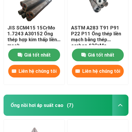
JIS SCM415 15CrMo
ASTM A283 T91 P91
1.7243 A30152 Ống
P22 P11 Ống thép liền
thép hợp kim thấp liền
mạch bằng thép
mạch
carbon 42CrMo
15CrMo
Giá tốt nhất
Giá tốt nhất
Liên hệ chúng tôi
Liên hệ chúng tôi
Ống nồi hơi áp suất cao
(7)