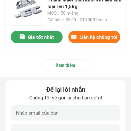
loại rèn 1,5kg
MOQ：50 miếng
Ống thép chính xác
Giá bán：$5.00 - $10.00/Pieces
Tấm chắn ống nồi hơi
Giá tốt nhất
Liên hệ chúng tôi
Vòi phun khí lò hơi
Xem thêm
Thanh Chain Grate
Để lại lời nhắn
Lò hơi Grate Bar
Chúng tôi sẽ gọi lại cho bạn sớm!
Thanh thép tròn
Cửa lò hơi