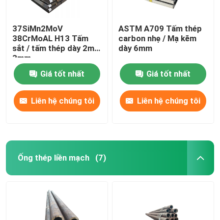
37SiMn2MoV
ASTM A709 Tấm thép
38CrMoAL H13 Tấm
carbon nhẹ / Mạ kẽm
sắt / tấm thép dày 2mm
dày 6mm
3mm
Giá tốt nhất
Giá tốt nhất
Liên hệ chúng tôi
Liên hệ chúng tôi
Ống thép liền mạch
(7)