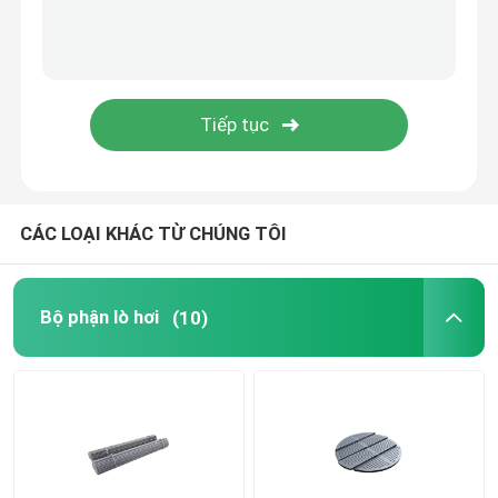
Bánh xe xích con lăn
Lò hơi cố định Grate
CÁC LOẠI KHÁC TỪ CHÚNG TÔI
Bộ phận lò hơi
(10)