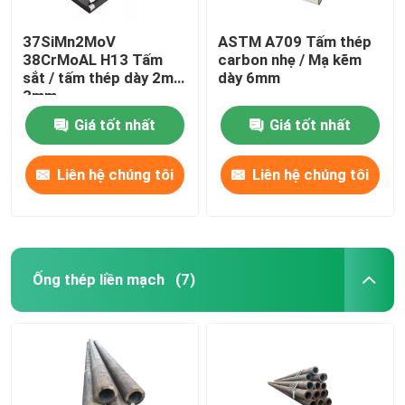
37SiMn2MoV
ASTM A709 Tấm thép
38CrMoAL H13 Tấm
carbon nhẹ / Mạ kẽm
sắt / tấm thép dày 2mm
dày 6mm
3mm
Giá tốt nhất
Giá tốt nhất
Liên hệ chúng tôi
Liên hệ chúng tôi
Ống thép liền mạch
(7)