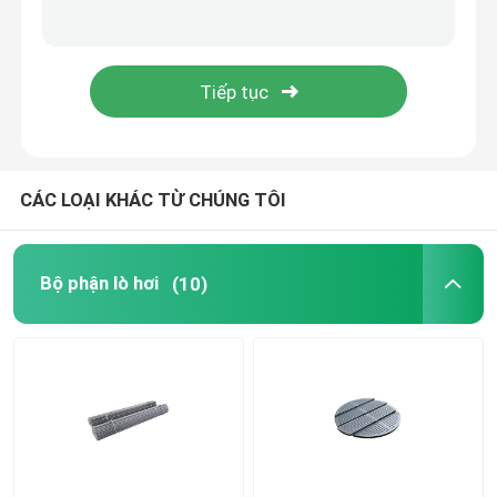
Ống thép chính xác
Tấm chắn ống nồi hơi
Vòi phun khí lò hơi
CÁC LOẠI KHÁC TỪ CHÚNG TÔI
Thanh Chain Grate
Bộ phận lò hơi
(10)
Lò hơi Grate Bar
Thanh thép tròn
Cửa lò hơi