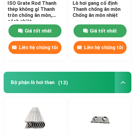
ISO Grate Rod Thanh
Lò hơi gang cố định
thép không gỉ Thanh
Thanh chống ăn mòn
Bánh xe xích con lăn
tròn chống ăn mòn,
Chống ăn mòn nhiệt
cách nhiệt
Giá tốt nhất
Giá tốt nhất
Lò hơi cố định Grate
Liên hệ chúng tôi
Liên hệ chúng tôi
Bộ phận lò hơi than
(13)