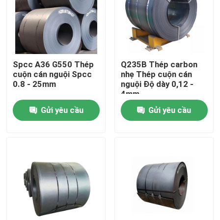
Sản phẩm
Bộ phận lò hơi
Spcc A36 G550 Thép
Q235B Thép carbon
cuộn cán nguội Spcc
nhẹ Thép cuộn cán
0.8 - 25mm
nguội Độ dày 0,12 -
Bộ phận lò hơi than
4mm
Gửi yêu cầu
Gửi yêu cầu
tấm thép carbon
Ống thép liền mạch
Ống hợp kim liền mạch
Ống nồi hơi áp suất cao