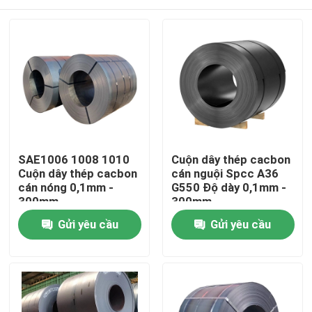
SAE1006 1008 1010
Cuộn dây thép cacbon
Cuộn dây thép cacbon
cán nguội Spcc A36
cán nóng 0,1mm -
G550 Độ dày 0,1mm -
300mm
300mm
Nhà
Gửi yêu cầu
Gửi yêu cầu
Về chúng tôi
Địa chỉ liên hệ