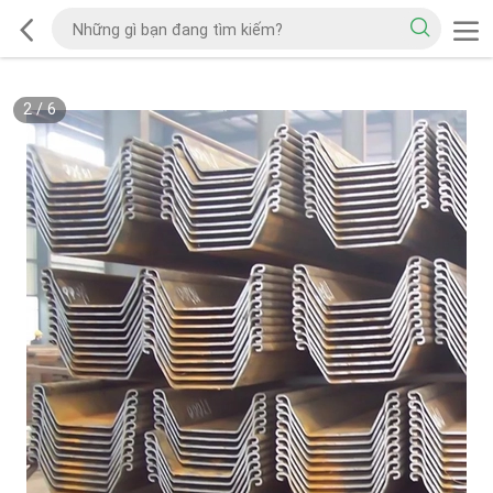
2
/
6