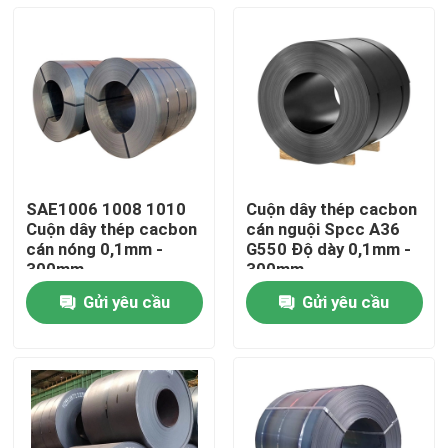
SAE1006 1008 1010
Cuộn dây thép cacbon
Cuộn dây thép cacbon
cán nguội Spcc A36
cán nóng 0,1mm -
G550 Độ dày 0,1mm -
300mm
300mm
Gửi yêu cầu
Gửi yêu cầu
Nhà
Về chúng tôi
Địa chỉ liên hệ