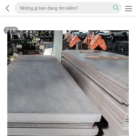
2
/
5