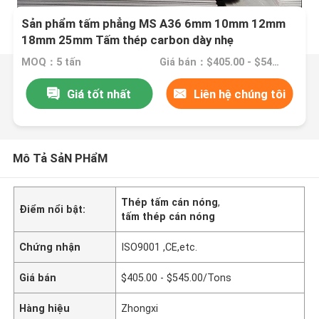
Sản phẩm tấm phẳng MS A36 6mm 10mm 12mm
18mm 25mm Tấm thép carbon dày nhẹ
MOQ：5 tấn
Giá bán：$405.00 - $545.00/Tons
Giá tốt nhất
Liên hệ chúng tôi
Mô Tả SảN PHẩM
Thép tấm cán nóng
,
Điểm nổi bật:
tấm thép cán nóng
Chứng nhận
ISO9001 ,CE,etc.
Giá bán
$405.00 - $545.00/Tons
Hàng hiệu
Zhongxi