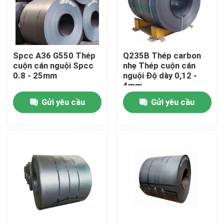
Sản phẩm
Spcc A36 G550 Thép
Q235B Thép carbon
Bộ phận lò hơi
cuộn cán nguội Spcc
nhẹ Thép cuộn cán
0.8 - 25mm
nguội Độ dày 0,12 -
4mm
Bộ phận lò hơi than
Gửi yêu cầu
Gửi yêu cầu
tấm thép carbon
Ống thép liền mạch
Ống hợp kim liền mạch
Ống nồi hơi áp suất cao