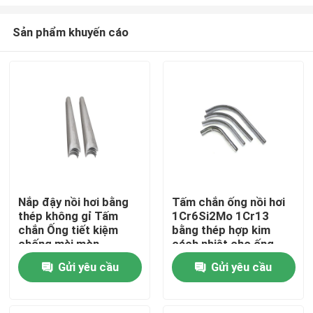
Sản phẩm khuyến cáo
Nắp đậy nồi hơi bằng
Tấm chắn ống nồi hơi
thép không gỉ Tấm
1Cr6Si2Mo 1Cr13
Nhà
chắn Ống tiết kiệm
bằng thép hợp kim
chống mài mòn
cách nhiệt cho ống
tiết kiệm
Các sản phẩm
Gửi yêu cầu
Gửi yêu cầu
Về chúng tôi