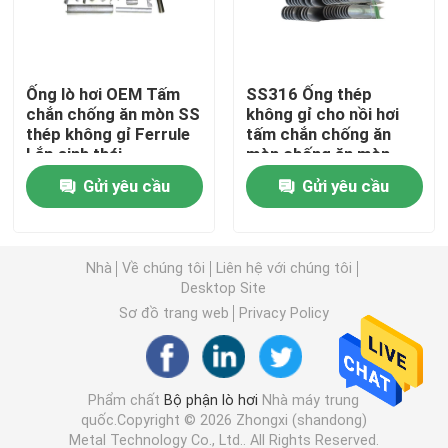
Ống thép liền mạch
Ống lò hơi OEM Tấm
SS316 Ống thép
chắn chống ăn mòn SS
không gỉ cho nồi hơi
Ống hợp kim liền mạch
thép không gỉ Ferrule
tấm chắn chống ăn
Lắp sinh thái
mòn chống ăn mòn
OEM
Ống nồi hơi áp suất cao
Gửi yêu cầu
Gửi yêu cầu
Ống thép chính xác
Nhà
Về chúng tôi
Liên hệ với chúng tôi
Desktop Site
Tấm chắn ống nồi hơi
Sơ đồ trang web
Privacy Policy
Vòi phun khí lò hơi
Phẩm chất
Bộ phận lò hơi
Nhà máy trung
quốc.Copyright © 2026 Zhongxi (shandong)
Thanh Chain Grate
Metal Technology Co., Ltd.. All Rights Reserved.