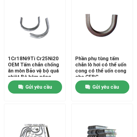
Tham quan nhà máy
Kiểm soát chất lượng
Liên hệ chúng tôi
1Cr18Ni9Ti Cr25Ni20
Phần phụ tùng tấm
OEM Tấm chắn chống
chắn lò hơi có thể uốn
ăn mòn Bảo vệ bộ quá
cong có thể uốn cong
Yêu cầu báo giá
nhiệt Bộ hâm nóng
cho CFBC
Gửi yêu cầu
Gửi yêu cầu
Bộ phận lò hơi
Bộ phận lò hơi than
tấm thép carbon