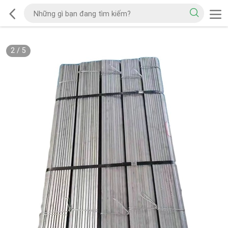
2
/
5