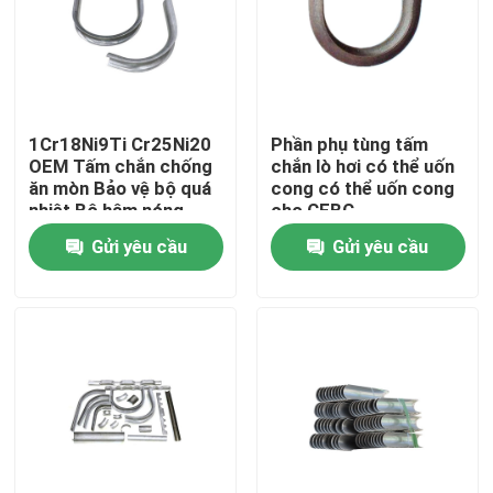
Sản phẩm
Bộ phận lò hơi
1Cr18Ni9Ti Cr25Ni20
Phần phụ tùng tấm
OEM Tấm chắn chống
chắn lò hơi có thể uốn
ăn mòn Bảo vệ bộ quá
cong có thể uốn cong
Bộ phận lò hơi than
nhiệt Bộ hâm nóng
cho CFBC
Gửi yêu cầu
Gửi yêu cầu
tấm thép carbon
Ống thép liền mạch
Ống hợp kim liền mạch
Ống nồi hơi áp suất cao