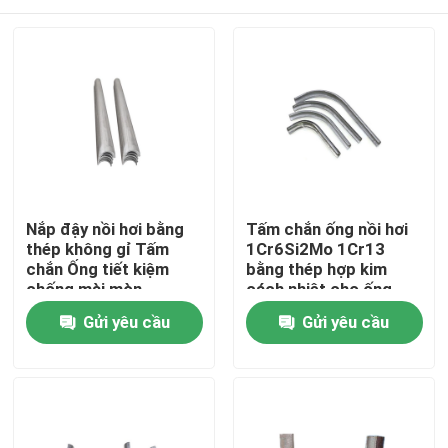
Nắp đậy nồi hơi bằng
Tấm chắn ống nồi hơi
thép không gỉ Tấm
1Cr6Si2Mo 1Cr13
chắn Ống tiết kiệm
bằng thép hợp kim
chống mài mòn
cách nhiệt cho ống
tiết kiệm
Nhà
Gửi yêu cầu
Gửi yêu cầu
Về chúng tôi
Địa chỉ liên hệ