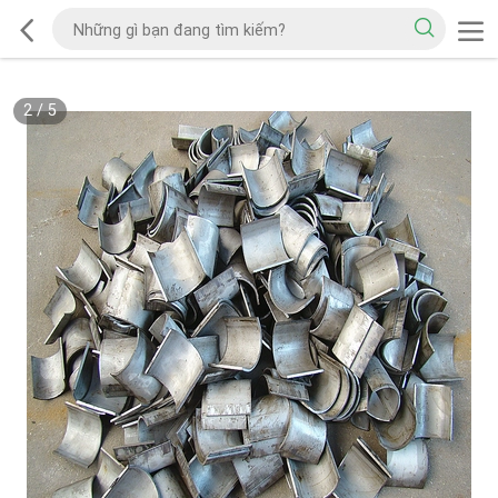
2
/
5