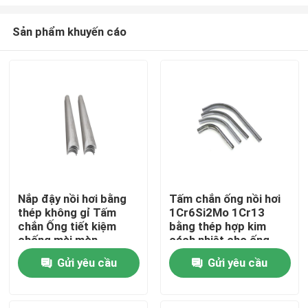
Sản phẩm khuyến cáo
Nắp đậy nồi hơi bằng
Tấm chắn ống nồi hơi
thép không gỉ Tấm
1Cr6Si2Mo 1Cr13
Nhà
chắn Ống tiết kiệm
bằng thép hợp kim
chống mài mòn
cách nhiệt cho ống
tiết kiệm
Về chúng tôi
Gửi yêu cầu
Gửi yêu cầu
Địa chỉ liên hệ