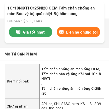
1Cr18Ni9Ti Cr25Ni20 OEM Tấm chắn chống ăn
mòn Bảo vệ bộ quá nhiệt Bộ hâm nóng
Giá bán：$5.00/Tons
Giá tốt nhất
Liên hệ chúng tôi
Mô Tả SảN PHẩM
Tấm chắn chống ăn mòn ống OEM
,
Tấm chắn bảo vệ ống nồi hơi 1Cr18
Ni9Ti
Điểm nổi bật:
,
Tấm chắn chống ăn mòn ống Cr25N
i20
API, ce, SNI, SASO, sirm, KS, JIS, ISO9
Chứng nhận
001, ISO 9001