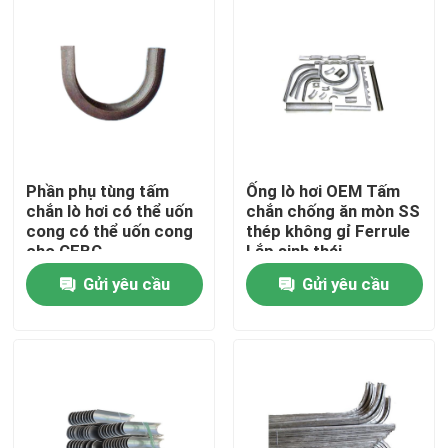
Sản phẩm
Bộ phận lò hơi
Bộ phận lò hơi than
Phần phụ tùng tấm
Ống lò hơi OEM Tấm
chắn lò hơi có thể uốn
chắn chống ăn mòn SS
cong có thể uốn cong
thép không gỉ Ferrule
tấm thép carbon
cho CFBC
Lắp sinh thái
Gửi yêu cầu
Gửi yêu cầu
Ống thép liền mạch
Ống hợp kim liền mạch
Ống nồi hơi áp suất cao