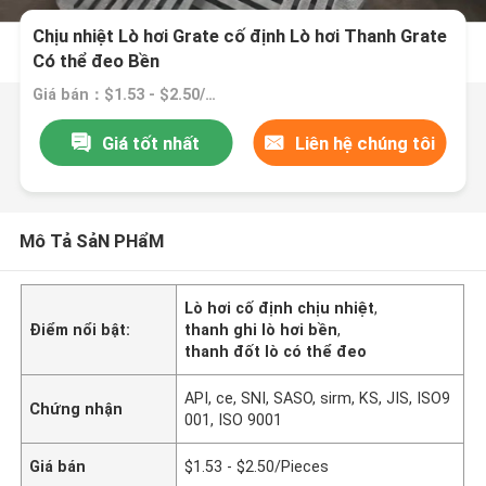
Chịu nhiệt Lò hơi Grate cố định Lò hơi Thanh Grate
Có thể đeo Bền
Giá bán：$1.53 - $2.50/Pieces
Giá tốt nhất
Liên hệ chúng tôi
Mô Tả SảN PHẩM
Lò hơi cố định chịu nhiệt
,
Điểm nổi bật:
thanh ghi lò hơi bền
,
thanh đốt lò có thể đeo
API, ce, SNI, SASO, sirm, KS, JIS, ISO9
Chứng nhận
001, ISO 9001
Giá bán
$1.53 - $2.50/Pieces