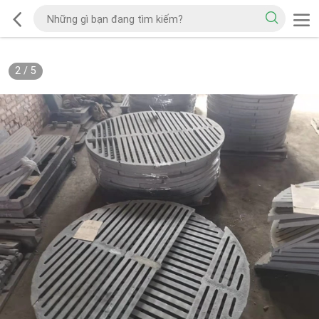
2
/
5