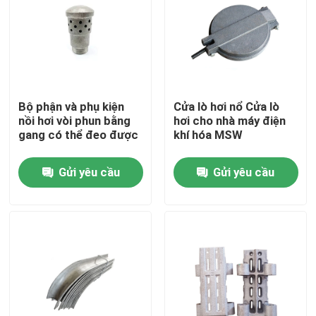
Tham quan nhà máy
Kiểm soát chất lượng
Bộ phận và phụ kiện
Cửa lò hơi nổ Cửa lò
nồi hơi vòi phun bằng
hơi cho nhà máy điện
Liên hệ chúng tôi
gang có thể đeo được
khí hóa MSW
Gửi yêu cầu
Gửi yêu cầu
Yêu cầu báo giá
Bộ phận lò hơi
Bộ phận lò hơi than
tấm thép carbon