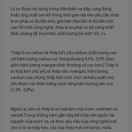
Lò xo được sử dụng trong điều kiện va đập, rung động
hoặc ứng suất xen kẽ trong thời gian dài nên yêu cầu thép
lò xo phải có độ bền kéo, giới hạn đàn hồi và độ bền mỏi
cao.Về mặt công nghệ, thép lò xo phải có độ cứng nhất
định, không dễ thoát khí, chất lượng bề mặt tốt, v.v.
Thép lò xo carbon là thép kết cấu carbon chất lượng cao
với hàm lượng carbon ωc trong khoảng 0,6% -0,9% (bao
gồm hàm lượng mangan bình thường và cao hơn).Thép lò
xo hợp kim chủ yếu là thép silic-mangan, hàm lượng
cacbon của chúng thấp hơn một chút và hiệu suất chủ
yếu được cải thiện bằng cách tăng hàm lượng silic ωsi
(1,3% -2,8%);
Ngoài ra, còn có thép lò xo hợp kim của crom, vonfram và
vanadi.Trong những năm gần đây, kết hợp với nguồn tài
nguyên của nước ta, và theo yêu cầu của công nghệ mới
cho ô tô và máy kéo, các loại thép mới với boron, niobi,