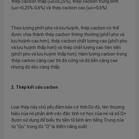
thép cacbon thấp (ωc≤0,25%), thép cacbon trung bình
(ωc=0,25%-0,6%) và thép cacbon cao (ωc>0,6%)
Theo lượng phốt pho và lưu huỳnh, thép cacbon có thể
được chia thành thép cacbon thông thường (phốt pho và
lưu huỳnh cao hơn), thép cacbon chất lượng cao (phốt pho
và lưu huỳnh thấp hơn) và thép chất lượng cao tiên tiến
(phốt pho và lưu huỳnh thấp hơn). Hàm lượng carbon trong
thép carbon càng cao thì độ cứng và độ bền càng cao
nhưng độ dẻo càng thấp.
2. Thép kết cấu carbon
Loại thép này chủ yếu đảm bảo cơ tính.Do đó, tên thương
hiệu của nó phản ánh các đặc tính cơ học của nó và số Q+
được sử dụng để biểu thị tiền tố bính âm tiếng Trung của
từ "Qu" trong đó "Q" là điểm năng suất.