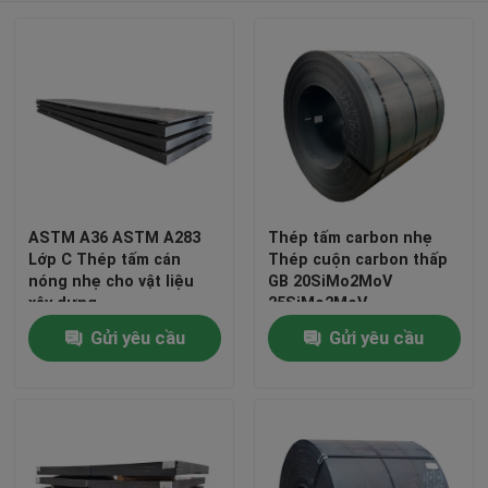
ASTM A36 ASTM A283
Thép tấm carbon nhẹ
Lớp C Thép tấm cán
Thép cuộn carbon thấp
nóng nhẹ cho vật liệu
GB 20SiMo2MoV
xây dựng
25SiMo2MoV
37SiMo2MoV
Gửi yêu cầu
Gửi yêu cầu