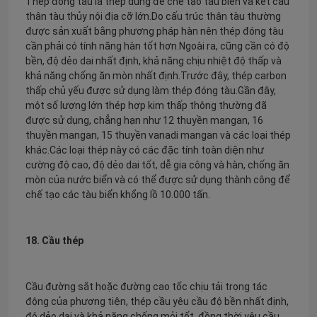
Thép đóng tàu là thép dùng để chế tạo tàu biển và kết cấu
thân tàu thủy nội địa cỡ lớn.Do cấu trúc thân tàu thường
được sản xuất bằng phương pháp hàn nên thép đóng tàu
cần phải có tính năng hàn tốt hơn.Ngoài ra, cũng cần có độ
bền, độ dẻo dai nhất định, khả năng chịu nhiệt độ thấp và
khả năng chống ăn mòn nhất định.Trước đây, thép carbon
thấp chủ yếu được sử dụng làm thép đóng tàu.Gần đây,
một số lượng lớn thép hợp kim thấp thông thường đã
được sử dụng, chẳng hạn như 12 thuyền mangan, 16
thuyền mangan, 15 thuyền vanadi mangan và các loại thép
khác.Các loại thép này có các đặc tính toàn diện như
cường độ cao, độ dẻo dai tốt, dễ gia công và hàn, chống ăn
mòn của nước biển và có thể được sử dụng thành công để
chế tạo các tàu biển khổng lồ 10.000 tấn.
18. Cầu thép
Cầu đường sắt hoặc đường cao tốc chịu tải trọng tác
động của phương tiện, thép cầu yêu cầu độ bền nhất định,
độ dẻo dai và khả năng chống mỏi tốt, đồng thời yêu cầu