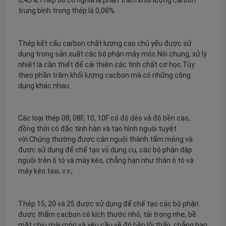
trung bình trong thép là 0,08%.
Tham quan nhà máy
Thép kết cấu carbon chất lượng cao chủ yếu được sử
dụng trong sản xuất các bộ phận máy móc.Nói chung, xử lý
Kiểm soát chất lượng
nhiệt là cần thiết để cải thiện các tính chất cơ học.Tùy
theo phần trăm khối lượng cacbon mà có những công
dụng khác nhau.
Liên hệ chúng tôi
Các loại thép 08, 08F, 10, 10F có độ dẻo và độ bền cao,
Yêu cầu báo giá
đồng thời có đặc tính hàn và tạo hình nguội tuyệt
vời.Chúng thường được cán nguội thành tấm mỏng và
được sử dụng để chế tạo vỏ dụng cụ, các bộ phận dập
Bộ phận lò hơi
nguội trên ô tô và máy kéo, chẳng hạn như thân ô tô và
máy kéo.taxi, v.v.;
Bộ phận lò hơi than
Thép 15, 20 và 25 được sử dụng để chế tạo các bộ phận
được thấm cacbon có kích thước nhỏ, tải trọng nhẹ, bề
tấm thép carbon
mặt chịu mài mòn và yêu cầu về độ bền lõi thấp, chẳng hạn