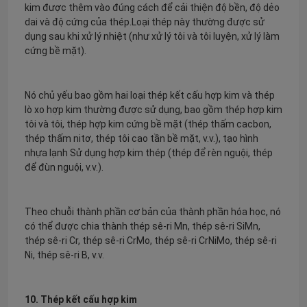
kim được thêm vào đúng cách để cải thiện độ bền, độ dẻo
dai và độ cứng của thép.Loại thép này thường được sử
dụng sau khi xử lý nhiệt (như xử lý tôi và tôi luyện, xử lý làm
cứng bề mặt).
Nó chủ yếu bao gồm hai loại thép kết cấu hợp kim và thép
lò xo hợp kim thường được sử dụng, bao gồm thép hợp kim
tôi và tôi, thép hợp kim cứng bề mặt (thép thấm cacbon,
thép thấm nitơ, thép tôi cao tần bề mặt, v.v.), tạo hình
nhựa lạnh Sử dụng hợp kim thép (thép để rèn nguội, thép
để đùn nguội, v.v.).
Theo chuỗi thành phần cơ bản của thành phần hóa học, nó
có thể được chia thành thép sê-ri Mn, thép sê-ri SiMn,
thép sê-ri Cr, thép sê-ri CrMo, thép sê-ri CrNiMo, thép sê-ri
Ni, thép sê-ri B, v.v.
10. Thép kết cấu hợp kim