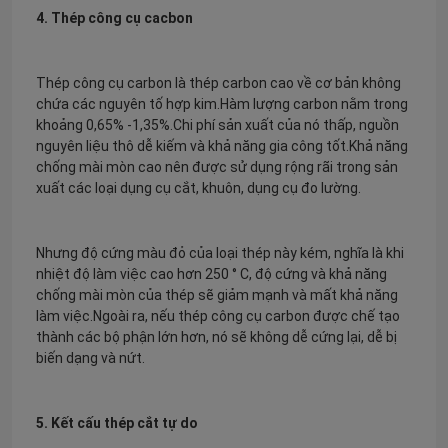
4. Thép công cụ cacbon
Lò hơi Grate Bar
Thép công cụ carbon là thép carbon cao về cơ bản không
chứa các nguyên tố hợp kim.Hàm lượng carbon nằm trong
Thanh thép tròn
khoảng 0,65% -1,35%.Chi phí sản xuất của nó thấp, nguồn
nguyên liệu thô dễ kiếm và khả năng gia công tốt.Khả năng
chống mài mòn cao nên được sử dụng rộng rãi trong sản
Cửa lò hơi
xuất các loại dụng cụ cắt, khuôn, dụng cụ đo lường.
Bánh xe xích con lăn
Nhưng độ cứng màu đỏ của loại thép này kém, nghĩa là khi
nhiệt độ làm việc cao hơn 250 ° C, độ cứng và khả năng
chống mài mòn của thép sẽ giảm mạnh và mất khả năng
Lò hơi cố định Grate
làm việc.Ngoài ra, nếu thép công cụ carbon được chế tạo
thành các bộ phận lớn hơn, nó sẽ không dễ cứng lại, dễ bị
biến dạng và nứt.
5. Kết cấu thép cắt tự do