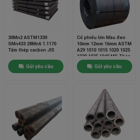
30Mn2 ASTM1330
Cổ phiếu lớn Màu đen
SMn433 28Mn6 1.1170
10mm 12mm 16mm ASTM
Tấm thép cacbon JIS
A29 1010 1015 1020 1025
1030 1035 1040 MS Thép
cuộn cacbon
Gửi yêu cầu
Gửi yêu cầu