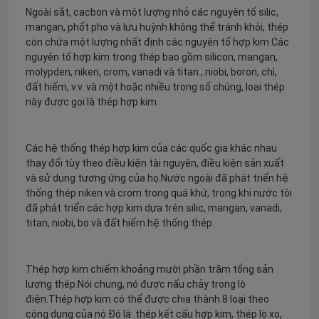
Ngoài sắt, cacbon và một lượng nhỏ các nguyên tố silic,
mangan, phốt pho và lưu huỳnh không thể tránh khỏi, thép
còn chứa một lượng nhất định các nguyên tố hợp kim.Các
nguyên tố hợp kim trong thép bao gồm silicon, mangan,
molypden, niken, crom, vanadi và titan., niobi, boron, chì,
đất hiếm, v.v. và một hoặc nhiều trong số chúng, loại thép
này được gọi là thép hợp kim.
Các hệ thống thép hợp kim của các quốc gia khác nhau
thay đổi tùy theo điều kiện tài nguyên, điều kiện sản xuất
và sử dụng tương ứng của họ.Nước ngoài đã phát triển hệ
thống thép niken và crom trong quá khứ, trong khi nước tôi
đã phát triển các hợp kim dựa trên silic, mangan, vanadi,
titan, niobi, bo và đất hiếm.hệ thống thép.
Thép hợp kim chiếm khoảng mười phần trăm tổng sản
lượng thép.Nói chung, nó được nấu chảy trong lò
điện.Thép hợp kim có thể được chia thành 8 loại theo
công dụng của nó.Đó là: thép kết cấu hợp kim, thép lò xo,