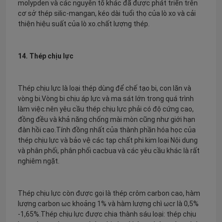
molypden và các nguyên tố khác đã được phát triển trên
cơ sở thép silic-mangan, kéo dài tuổi thọ của lò xo và cải
thiện hiệu suất của lò xo.chất lượng thép.
14. Thép chịu lực
Thép chịu lực là loại thép dùng để chế tạo bi, con lăn và
vòng bi.Vòng bi chịu áp lực và ma sát lớn trong quá trình
làm việc nên yêu cầu thép chịu lực phải có độ cứng cao,
đồng đều và khả năng chống mài mòn cũng như giới hạn
đàn hồi cao.Tính đồng nhất của thành phần hóa học của
thép chịu lực và bảo vệ các tạp chất phi kim loại Nội dung
và phân phối, phân phối cacbua và các yêu cầu khác là rất
nghiêm ngặt.
Thép chịu lực còn được gọi là thép crôm carbon cao, hàm
lượng carbon ωc khoảng 1% và hàm lượng chì ωcr là 0,5%
-1,65%.Thép chịu lực được chia thành sáu loại: thép chịu