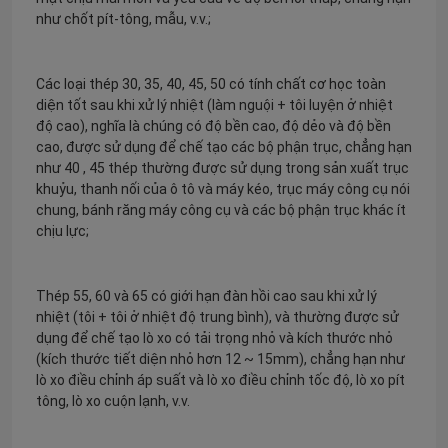
như chốt pít-tông, mẫu, v.v.;
Ống thép liền mạch
Các loại thép 30, 35, 40, 45, 50 có tính chất cơ học toàn
diện tốt sau khi xử lý nhiệt (làm nguội + tôi luyện ở nhiệt
Ống hợp kim liền mạch
độ cao), nghĩa là chúng có độ bền cao, độ dẻo và độ bền
cao, được sử dụng để chế tạo các bộ phận trục, chẳng hạn
như 40 , 45 thép thường được sử dụng trong sản xuất trục
Ống nồi hơi áp suất cao
khuỷu, thanh nối của ô tô và máy kéo, trục máy công cụ nói
chung, bánh răng máy công cụ và các bộ phận trục khác ít
chịu lực;
Ống thép chính xác
Thép 55, 60 và 65 có giới hạn đàn hồi cao sau khi xử lý
Tấm chắn ống nồi hơi
nhiệt (tôi + tôi ở nhiệt độ trung bình), và thường được sử
dụng để chế tạo lò xo có tải trọng nhỏ và kích thước nhỏ
(kích thước tiết diện nhỏ hơn 12 ~ 15mm), chẳng hạn như
Vòi phun khí lò hơi
lò xo điều chỉnh áp suất và lò xo điều chỉnh tốc độ, lò xo pít
tông, lò xo cuộn lạnh, v.v.
Thanh Chain Grate