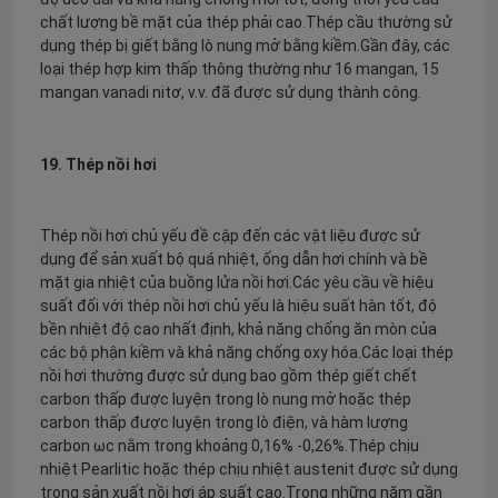
chất lượng bề mặt của thép phải cao.Thép cầu thường sử
dụng thép bị giết bằng lò nung mở bằng kiềm.Gần đây, các
loại thép hợp kim thấp thông thường như 16 mangan, 15
mangan vanadi nitơ, v.v. đã được sử dụng thành công.
19. Thép nồi hơi
Thép nồi hơi chủ yếu đề cập đến các vật liệu được sử
dụng để sản xuất bộ quá nhiệt, ống dẫn hơi chính và bề
mặt gia nhiệt của buồng lửa nồi hơi.Các yêu cầu về hiệu
suất đối với thép nồi hơi chủ yếu là hiệu suất hàn tốt, độ
bền nhiệt độ cao nhất định, khả năng chống ăn mòn của
các bộ phận kiềm và khả năng chống oxy hóa.Các loại thép
nồi hơi thường được sử dụng bao gồm thép giết chết
carbon thấp được luyện trong lò nung mở hoặc thép
carbon thấp được luyện trong lò điện, và hàm lượng
carbon ωc nằm trong khoảng 0,16% -0,26%.Thép chịu
nhiệt Pearlitic hoặc thép chịu nhiệt austenit được sử dụng
trong sản xuất nồi hơi áp suất cao.Trong những năm gần