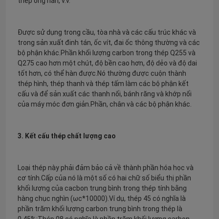
thép ống hàn, v.v.
Được sử dụng trong cầu, tòa nhà và các cấu trúc khác và
trong sản xuất đinh tán, ốc vít, đai ốc thông thường và các
bộ phận khác.Phần khối lượng carbon trong thép Q255 và
Q275 cao hơn một chút, độ bền cao hơn, độ dẻo và độ dai
tốt hơn, có thể hàn được.Nó thường được cuộn thành
thép hình, thép thanh và thép tấm làm các bộ phận kết
cấu và để sản xuất các thanh nối, bánh răng và khớp nối
của máy móc đơn giản.Phần, chân và các bộ phận khác.
3. Kết cấu thép chất lượng cao
Nhà
Loại thép này phải đảm bảo cả về thành phần hóa học và
cơ tính.Cấp của nó là một số có hai chữ số biểu thị phần
Các sản phẩm
khối lượng của cacbon trung bình trong thép tính bằng
hàng chục nghìn (ωс*10000).Ví dụ, thép 45 có nghĩa là
phần trăm khối lượng carbon trung bình trong thép là
Về chúng tôi
0,45%;Thép 08 có nghĩa là phần trăm khối lượng carbon