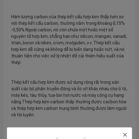
Hàm lượng carbon của thép kết cấu hợp kim thấp hơn so
với thép kết cấu carbon, thường nằm trong khoảng 0,15%
-0,50%.Ngoài carbon, nó còn chứa một hoặc một số
nguyên tố hợp kim, chẳng hạn như silicon, mangan, vanadi,
titan, boron và niken, crom, molypden, v.v. Thép kết cấu
hợp kim dễ cứng và không dễ bị biến dạng hoặc nứt, và nó
thuận tiện cho việc xử lý nhiệt để cải thiện hiệu suất của
thép.
Thép kết cấu hợp kim được sử dụng rộng rãi trong sản
xuất các bộ phận truyền động và ốc vít khác nhau cho ô tô,
máy kéo, tàu thủy, tua-bin hơi nước và máy công cụ hạng
nặng.Thép hợp kim carbon thấp thường được cacbon hóa
và thép hợp kim carbon trung bình thường được làm nguội
và tôi luyện.
11. Thép dụng cụ hợp kim