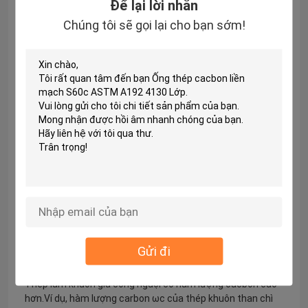
Để lại lời nhắn
Chúng tôi sẽ gọi lại cho bạn sớm!
Thép công cụ hợp kim là thép carbon trung bình và cao có
chứa nhiều nguyên tố hợp kim khác nhau, chẳng hạn như
silicon, crom, vonfram, molypden, vanadi, v.v. Thép công cụ
hợp kim dễ làm cứng, không dễ biến dạng và nứt.Nó phù
hợp để sản xuất các dụng cụ cắt, khuôn và dụng cụ đo
lường có kích thước lớn và phức tạp.Hàm lượng carbon
của thép công cụ hợp kim là khác nhau cho các mục đích
khác nhau.
Hàm lượng cacbon ωc của hầu hết các loại thép công cụ
hợp kim là 0,5% -1,5%, hàm lượng cacbon của thép dùng
cho khuôn biến dạng nóng thấp, ωc nằm trong khoảng
0,3% -0,6%;thép dùng cho dụng cụ cắt thường chứa
khoảng ωc1% carbon;
Gửi đi
Thép làm khuôn gia công nguội có hàm lượng cacbon cao
hơn.Ví dụ, hàm lượng carbon ωc của thép khuôn than chì